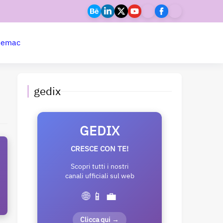
ne
mac
gedix
GEDIX
CRESCE CON TE!
Scopri tutti i nostri
canali ufficiali sul web
🌐 📱 💼
Clicca qui →