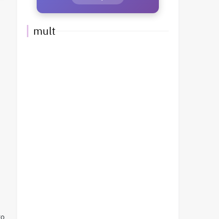
mult
i
to