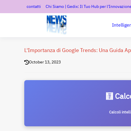
contatti
Chi Siamo | Gedix: Il Tuo Hub per l'Innovazione
Intellige
L'Importanza di Google Trends: Una Guida Ap
October 13, 2023
🧮 Calc
Calcoli intel