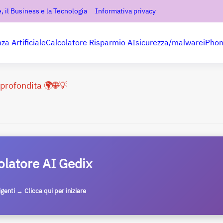
, il Business e la Tecnologia
Informativa privacy
nza Artificiale
Calcolatore Risparmio AI
sicurezza/malware
iPho
profondita 🌍🌐💡
olatore AI Gedix
ligenti → Clicca qui per iniziare