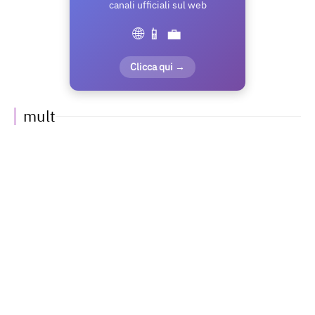
canali ufficiali sul web
🌐 📱 💼
Clicca qui →
mult