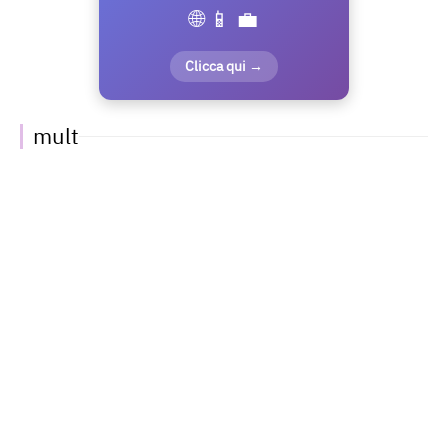
🌐 📱 💼
Clicca qui →
mult