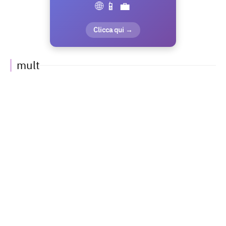
🌐 📱 💼
Clicca qui →
mult