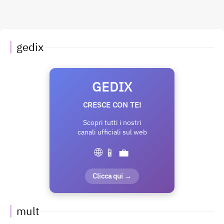
gedix
GEDIX
CRESCE CON TE!
Scopri tutti i nostri
canali ufficiali sul web
🌐 📱 💼
Clicca qui →
mult