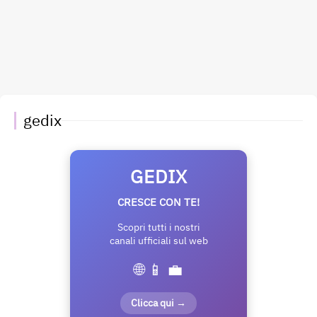
gedix
GEDIX
CRESCE CON TE!
Scopri tutti i nostri
canali ufficiali sul web
🌐 📱 💼
Clicca qui →