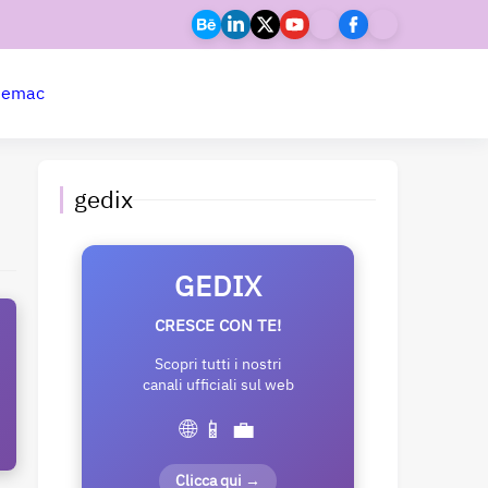
ne
mac
gedix
GEDIX
CRESCE CON TE!
Scopri tutti i nostri
canali ufficiali sul web
🌐 📱 💼
Clicca qui →