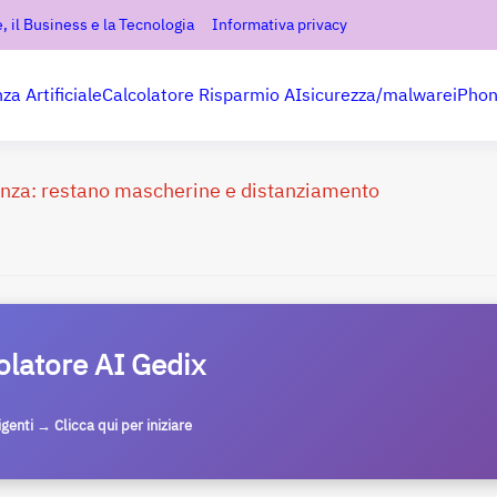
, il Business e la Tecnologia
Informativa privacy
nza Artificiale
Calcolatore Risparmio AI
sicurezza/malware
iPho
senza: restano mascherine e distanziamento
olatore AI Gedix
ligenti → Clicca qui per iniziare