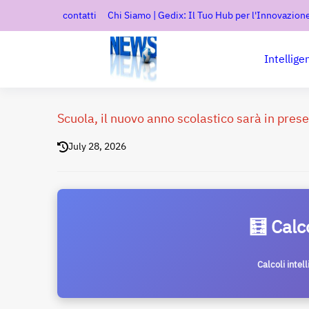
contatti
Chi Siamo | Gedix: Il Tuo Hub per l'Innovazione
Intellige
Scuola, il nuovo anno scolastico sarà in pre
July 28, 2026
🧮 Calc
Calcoli intel