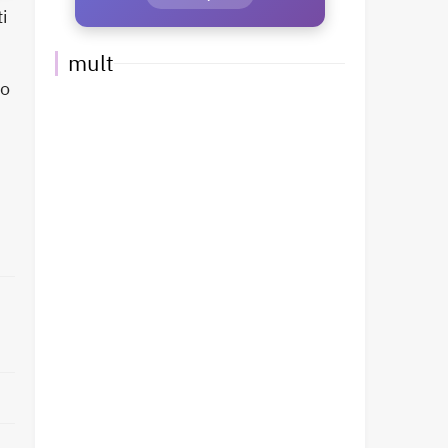
ti
mult
to