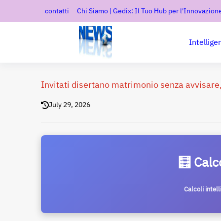
contatti
Chi Siamo | Gedix: Il Tuo Hub per l'Innovazione
Intellige
Invitati disertano matrimonio senza avvisare, 
July 29, 2026
🧮 Calc
Calcoli intel