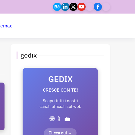
ne
mac
gedix
GEDIX
CRESCE CON TE!
Scopri tutti i nostri
canali ufficiali sul web
🌐 📱 💼
Clicca qui →