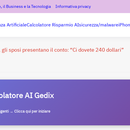
, il Business e la Tecnologia
Informativa privacy
nza Artificiale
Calcolatore Risparmio AI
sicurezza/malware
iPho
gli sposi presentano il conto: “Ci dovete 240 dollari”
olatore AI Gedix
ligenti → Clicca qui per iniziare