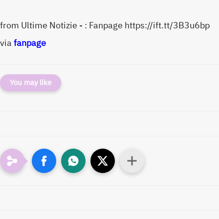
from Ultime Notizie - : Fanpage https://ift.tt/3B3u6bp
via
fanpage
You may like