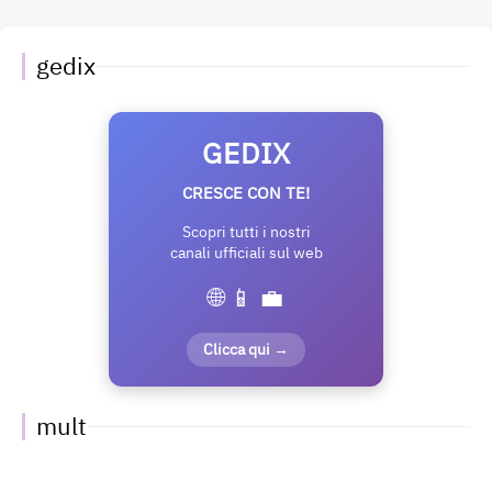
gedix
GEDIX
CRESCE CON TE!
Scopri tutti i nostri
canali ufficiali sul web
🌐 📱 💼
Clicca qui →
mult