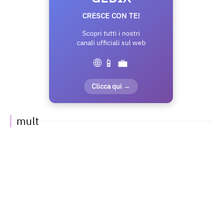
CRESCE CON TE!
Scopri tutti i nostri
canali ufficiali sul web
🌐 📱 💼
Clicca qui →
mult