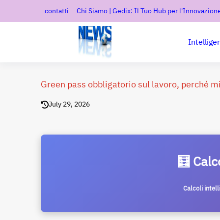
contatti
Chi Siamo | Gedix: Il Tuo Hub per l'Innovazione
Intellige
Green pass obbligatorio sul lavoro, perché mi
July 29, 2026
🧮 Calc
Calcoli intel