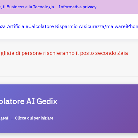
, il Business e la Tecnologia
Informativa privacy
nza Artificiale
Calcolatore Risparmio AI
sicurezza/malware
iPho
gliaia di persone rischieranno il posto secondo Zaia
olatore AI Gedix
ligenti → Clicca qui per iniziare