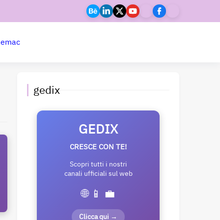
ne
mac
gedix
GEDIX
CRESCE CON TE!
Scopri tutti i nostri
canali ufficiali sul web
🌐 📱 💼
Clicca qui →