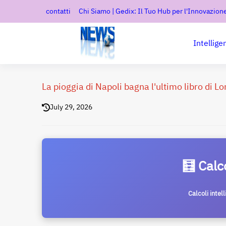
contatti
Chi Siamo | Gedix: Il Tuo Hub per l'Innovazione
Intellige
La pioggia di Napoli bagna l'ultimo libro di L
July 29, 2026
🧮 Calc
Calcoli intel