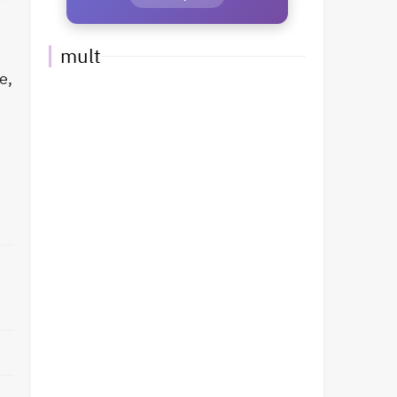
mult
e,