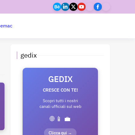
ne
mac
gedix
GEDIX
CRESCE CON TE!
Scopri tutti i nostri
canali ufficiali sul web
🌐 📱 💼
Clicca qui →