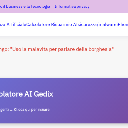
, il Business e la Tecnologia
Informativa privacy
nza Artificiale
Calcolatore Risparmio AI
sicurezza/malware
iPho
ongo: "Uso la malavita per parlare della borghesia"
olatore AI Gedix
ligenti → Clicca qui per iniziare