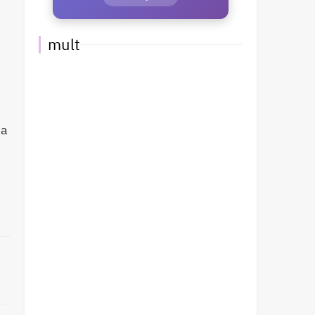
mult
na