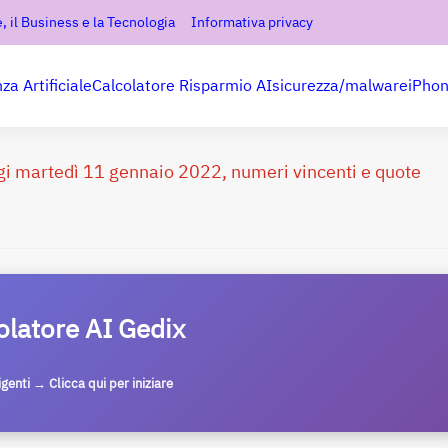
, il Business e la Tecnologia
Informativa privacy
nza Artificiale
Calcolatore Risparmio AI
sicurezza/malware
iPho
gi martedì 11 gennaio 2022, numeri vincenti e quote
olatore AI Gedix
ligenti → Clicca qui per iniziare