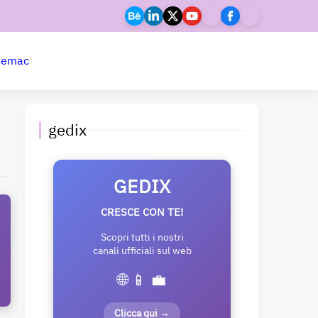
ne
mac
gedix
GEDIX
CRESCE CON TE!
Scopri tutti i nostri
canali ufficiali sul web
🌐 📱 💼
Clicca qui →