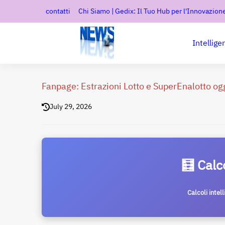
contatti
Chi Siamo | Gedix: Il Tuo Hub per l'Innovazione
Intellige
Fanpage: Estrazioni Lotto e SuperEnalotto og
July 29, 2026
🧮 Calc
Calcoli intel