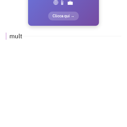
🌐 📱 💼
Clicca qui →
mult