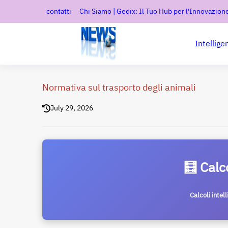
contatti
Chi Siamo | Gedix: Il Tuo Hub per l'Innovazione
Intellige
Normativa sul trasporto degli animali
July 29, 2026
🧮 Calc
Calcoli intel