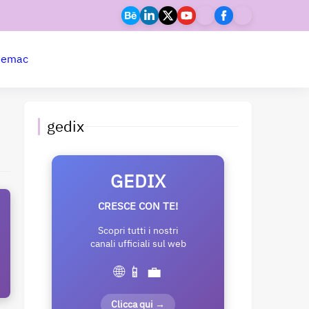
ne
mac
gedix
GEDIX
CRESCE CON TE!
Scopri tutti i nostri
canali ufficiali sul web
🌐 📱 💼
Clicca qui →