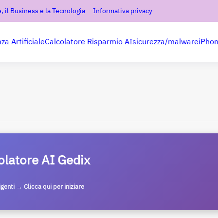
, il Business e la Tecnologia
Informativa privacy
nza Artificiale
Calcolatore Risparmio AI
sicurezza/malware
iPho
olatore AI Gedix
ligenti → Clicca qui per iniziare