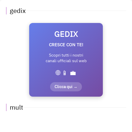
gedix
GEDIX
CRESCE CON TE!
Scopri tutti i nostri
canali ufficiali sul web
🌐 📱 💼
Clicca qui →
mult