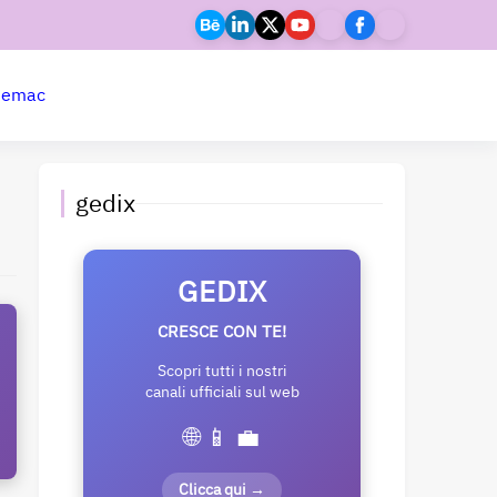
ne
mac
gedix
GEDIX
CRESCE CON TE!
Scopri tutti i nostri
canali ufficiali sul web
🌐 📱 💼
Clicca qui →