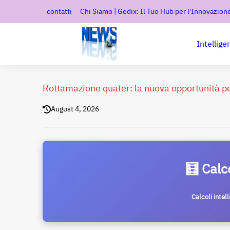
contatti
Chi Siamo | Gedix: Il Tuo Hub per l'Innovazione
Intellige
Rottamazione quater: la nuova opportunità per 
August 4, 2026
🧮 Calc
Calcoli intel