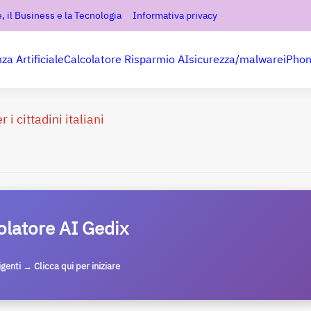
, il Business e la Tecnologia
Informativa privacy
nza Artificiale
Calcolatore Risparmio AI
sicurezza/malware
iPho
i cittadini italiani
olatore AI Gedix
ligenti → Clicca qui per iniziare