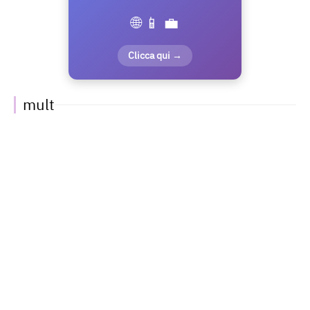
🌐 📱 💼
Clicca qui →
mult