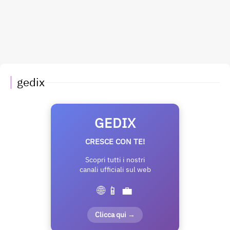
gedix
GEDIX
CRESCE CON TE!
Scopri tutti i nostri
canali ufficiali sul web
🌐 📱 💼
Clicca qui →