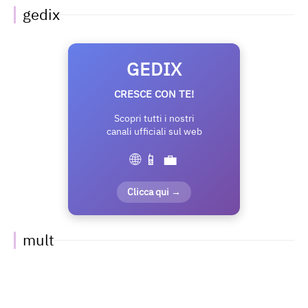
gedix
GEDIX
CRESCE CON TE!
Scopri tutti i nostri
canali ufficiali sul web
🌐 📱 💼
Clicca qui →
mult