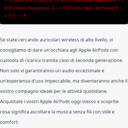
--> C((Facilità d'Uso)) B --> D((Connessione Rapida)) B -->
E((Funzioni Avanzate)) D --> F((Durata della Batteria)) E --
> F C --> F
Se state cercando auricolari wireless di alto livello, vi
consigliamo di dare un'occhiata agli Apple AirPods con
custodia di ricarica tramite cavo di seconda generazione.
Non solo vi garantiranno un audio eccezionale e
un'esperienza d'uso impeccabile, ma diventeranno anche il
vostro compagno ideale per le attività quotidiane.
Acquistate i vostri Apple AirPods oggi stesso e scoprite
cosa significa ascoltare la musica senza fili con stile e
comfort.