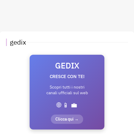
gedix
GEDIX
CRESCE CON TE!
Scopri tutti i nostri
canali ufficiali sul web
🌐 📱 💼
Clicca qui →