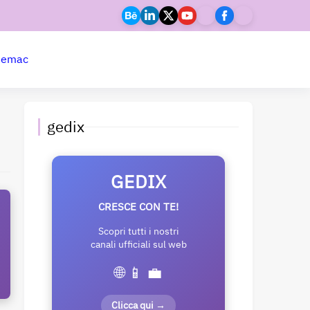
ne
mac
gedix
GEDIX
CRESCE CON TE!
Scopri tutti i nostri
canali ufficiali sul web
🌐 📱 💼
Clicca qui →