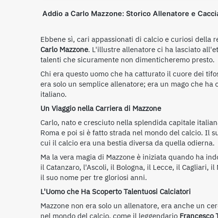
Addio a Carlo Mazzone: Storico Allenatore e Caccia
Ebbene sì, cari appassionati di calcio e curiosi della
Carlo Mazzone
. L'illustre allenatore ci ha lasciato al
talenti che sicuramente non dimenticheremo presto.
Chi era questo uomo che ha catturato il cuore dei ti
era solo un semplice allenatore; era un mago che ha co
italiano.
Un Viaggio nella Carriera di Mazzone
Carlo, nato e cresciuto nella splendida capitale italia
Roma e poi si è fatto strada nel mondo del calcio. Il s
cui il calcio era una bestia diversa da quella odierna.
Ma la vera magia di Mazzone è iniziata quando ha indo
il Catanzaro, l'Ascoli, il Bologna, il Lecce, il Cagliari
il suo nome per tre gloriosi anni.
L'Uomo che Ha Scoperto Talentuosi Calciatori
Mazzone non era solo un allenatore, era anche un cerca
nel mondo del calcio, come il leggendario
Francesco T