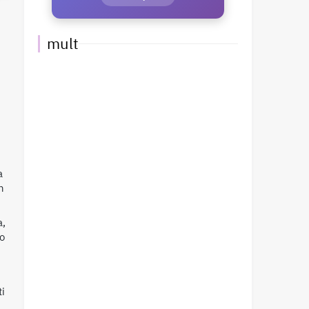
mult
a
n
a,
to
ti