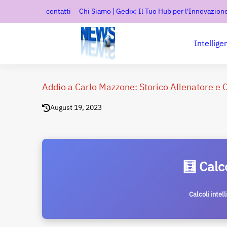
contatti
Chi Siamo | Gedix: Il Tuo Hub per l'Innovazione
Intellige
Addio a Carlo Mazzone: Storico Allenatore e C
August 19, 2023
🧮 Calc
Calcoli intel