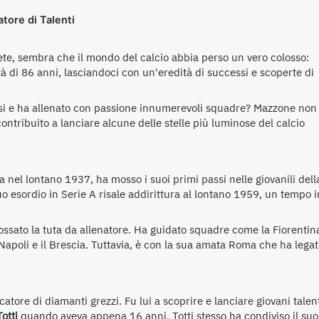
tore di Talenti
 rete, sembra che il mondo del calcio abbia perso un vero colosso:
l'età di 86 anni, lasciandoci con un'eredità di successi e scoperte di
fosi e ha allenato con passione innumerevoli squadre? Mazzone non
ntribuito a lanciare alcune delle stelle più luminose del calcio
na nel lontano 1937, ha mosso i suoi primi passi nelle giovanili dell
uo esordio in Serie A risale addirittura al lontano 1959, un tempo i
ssato la tuta da allenatore. Ha guidato squadre come la Fiorentin
, il Napoli e il Brescia. Tuttavia, è con la sua amata Roma che ha lega
tore di diamanti grezzi. Fu lui a scoprire e lanciare giovani talen
otti
quando aveva appena 16 anni. Totti stesso ha condiviso il suo