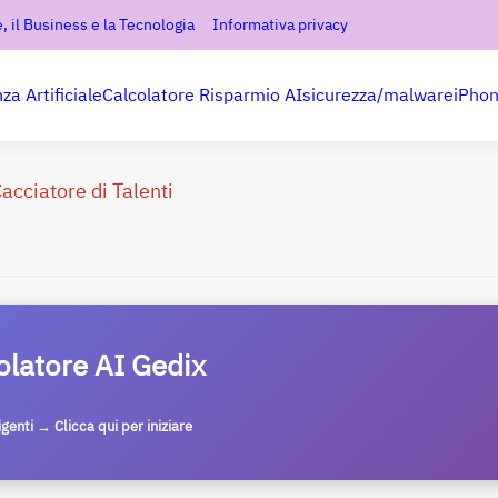
, il Business e la Tecnologia
Informativa privacy
nza Artificiale
Calcolatore Risparmio AI
sicurezza/malware
iPho
acciatore di Talenti
olatore AI Gedix
ligenti → Clicca qui per iniziare