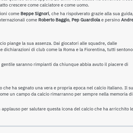
 fatto crescere come calciatore e come uomo.
mpioni come
Beppe Signori
, che ha rispolverato grazie alla sua guida
 internazionali come
Roberto Baggio
,
Pep Guardiola
e persino
Andr
cio piange la sua assenza. Dai giocatori alle squadre, dalle
e dichiarazioni di club come la Roma e la Fiorentina, tutti sentono 
re gentile saranno rimpianti da chiunque abbia avuto il piacere di
che ha segnato una vera e propria epoca nel calcio italiano. Il s
de come un campo da calcio rimarranno per sempre nella memoria di
un applauso per salutare questa icona del calcio che ha arricchito l