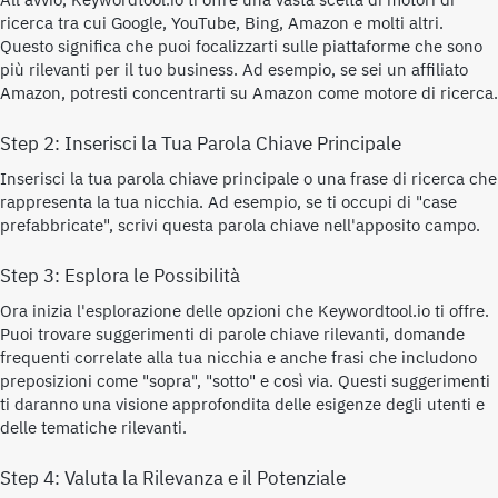
All'avvio, Keywordtool.io ti offre una vasta scelta di motori di
ricerca tra cui Google, YouTube, Bing, Amazon e molti altri.
Questo significa che puoi focalizzarti sulle piattaforme che sono
più rilevanti per il tuo business. Ad esempio, se sei un affiliato
Amazon, potresti concentrarti su Amazon come motore di ricerca.
Step 2: Inserisci la Tua Parola Chiave Principale
Inserisci la tua parola chiave principale o una frase di ricerca che
rappresenta la tua nicchia. Ad esempio, se ti occupi di "case
prefabbricate", scrivi questa parola chiave nell'apposito campo.
Step 3: Esplora le Possibilità
Ora inizia l'esplorazione delle opzioni che Keywordtool.io ti offre.
Puoi trovare suggerimenti di parole chiave rilevanti, domande
frequenti correlate alla tua nicchia e anche frasi che includono
preposizioni come "sopra", "sotto" e così via. Questi suggerimenti
ti daranno una visione approfondita delle esigenze degli utenti e
delle tematiche rilevanti.
Step 4: Valuta la Rilevanza e il Potenziale