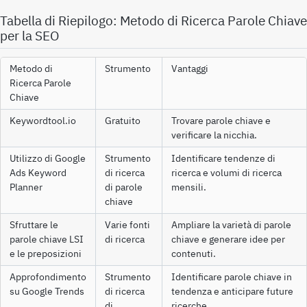
Tabella di Riepilogo: Metodo di Ricerca Parole Chiave
per la SEO
Metodo di
Strumento
Vantaggi
Ricerca Parole
Chiave
Keywordtool.io
Gratuito
Trovare parole chiave e
verificare la nicchia.
Utilizzo di Google
Strumento
Identificare tendenze di
Ads Keyword
di ricerca
ricerca e volumi di ricerca
Planner
di parole
mensili.
chiave
Sfruttare le
Varie fonti
Ampliare la varietà di parole
parole chiave LSI
di ricerca
chiave e generare idee per
e le preposizioni
contenuti.
Approfondimento
Strumento
Identificare parole chiave in
su Google Trends
di ricerca
tendenza e anticipare future
di
ricerche.