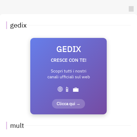
gedix
GEDIX
CRESCE CON TE!
Scopri tutti i nostri
canali ufficiali sul web
🌐 📱 💼
Clicca qui →
mult