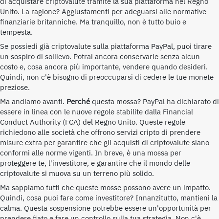
di acquistare criptovalute tramite la sua piattaforma nel Regno
Unito. La ragione? Aggiustamenti per adeguarsi alle normative
finanziarie britanniche. Ma tranquillo, non è tutto buio e
tempesta.
Se possiedi già criptovalute sulla piattaforma PayPal, puoi tirare
un sospiro di sollievo. Potrai ancora conservarle senza alcun
costo e, cosa ancora più importante, vendere quando desideri.
Quindi, non c'è bisogno di preoccuparsi di cedere le tue monete
preziose.
Ma andiamo avanti.
Perché
questa mossa? PayPal ha dichiarato di
essere in linea con le nuove regole stabilite dalla
Financial
Conduct Authority (FCA)
del Regno Unito. Queste regole
richiedono alle società che offrono servizi cripto di prendere
misure extra per garantire che gli acquisti di criptovalute siano
conformi alle norme vigenti. In breve, è una mossa per
proteggere te, l'investitore, e garantire che il mondo delle
criptovalute si muova su un terreno più solido.
Ma sappiamo tutti che queste mosse possono avere un impatto.
Quindi, cosa puoi fare come investitore? Innanzitutto, mantieni la
calma. Questa sospensione potrebbe essere un'opportunità per
prendere fiato e fare un controllo sulla tua strategia. Non c'è