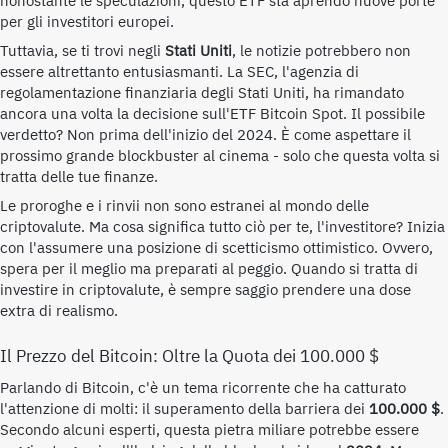
nonostante le speculazioni, questo ETF sta aprendo nuove porte
per gli investitori europei.
Tuttavia, se ti trovi negli
Stati Uniti
, le notizie potrebbero non
essere altrettanto entusiasmanti. La SEC, l'agenzia di
regolamentazione finanziaria degli Stati Uniti, ha rimandato
ancora una volta la decisione sull'ETF Bitcoin Spot. Il possibile
verdetto? Non prima dell'inizio del 2024. È come aspettare il
prossimo grande blockbuster al cinema - solo che questa volta si
tratta delle tue finanze.
Le proroghe e i rinvii non sono estranei al mondo delle
criptovalute. Ma cosa significa tutto ciò per te, l'investitore? Inizia
con l'assumere una posizione di scetticismo ottimistico. Ovvero,
spera per il meglio ma preparati al peggio. Quando si tratta di
investire in criptovalute, è sempre saggio prendere una dose
extra di realismo.
Il Prezzo del Bitcoin: Oltre la Quota dei 100.000 $
Parlando di Bitcoin, c'è un tema ricorrente che ha catturato
l'attenzione di molti: il superamento della barriera dei
100.000 $
.
Secondo alcuni esperti, questa pietra miliare potrebbe essere