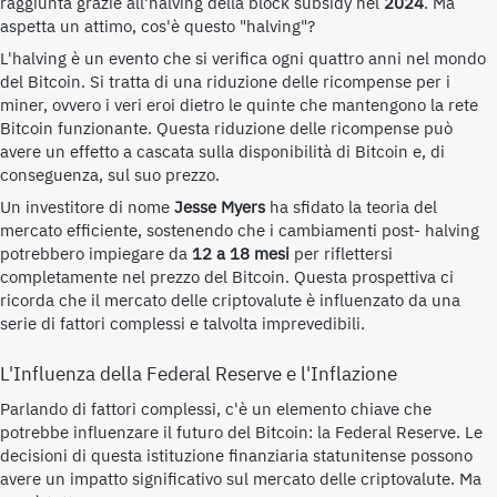
raggiunta grazie all'halving della block subsidy nel
2024
. Ma
aspetta un attimo, cos'è questo "halving"?
L'halving è un evento che si verifica ogni quattro anni nel mondo
del Bitcoin. Si tratta di una riduzione delle ricompense per i
miner, ovvero i veri eroi dietro le quinte che mantengono la rete
Bitcoin funzionante. Questa riduzione delle ricompense può
avere un effetto a cascata sulla disponibilità di Bitcoin e, di
conseguenza, sul suo prezzo.
Un investitore di nome
Jesse Myers
ha sfidato la teoria del
mercato efficiente, sostenendo che i cambiamenti post- halving
potrebbero impiegare da
12 a 18 mesi
per riflettersi
completamente nel prezzo del Bitcoin. Questa prospettiva ci
ricorda che il mercato delle criptovalute è influenzato da una
serie di fattori complessi e talvolta imprevedibili.
L'Influenza della Federal Reserve e l'Inflazione
Parlando di fattori complessi, c'è un elemento chiave che
potrebbe influenzare il futuro del Bitcoin: la Federal Reserve. Le
decisioni di questa istituzione finanziaria statunitense possono
avere un impatto significativo sul mercato delle criptovalute. Ma