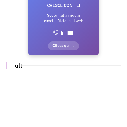
CRESCE CON TE!
Scopri tutti i nostri
canali ufficiali sul web
🌐 📱 💼
Clicca qui →
mult