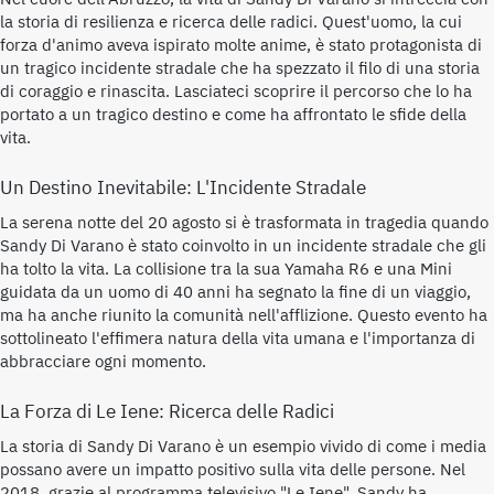
la storia di resilienza e ricerca delle radici. Quest'uomo, la cui
forza d'animo aveva ispirato molte anime, è stato protagonista di
un tragico incidente stradale che ha spezzato il filo di una storia
di coraggio e rinascita. Lasciateci scoprire il percorso che lo ha
portato a un tragico destino e come ha affrontato le sfide della
vita.
Un Destino Inevitabile: L'Incidente Stradale
La serena notte del 20 agosto si è trasformata in tragedia quando
Sandy Di Varano è stato coinvolto in un incidente stradale che gli
ha tolto la vita. La collisione tra la sua Yamaha R6 e una Mini
guidata da un uomo di 40 anni ha segnato la fine di un viaggio,
ma ha anche riunito la comunità nell'afflizione. Questo evento ha
sottolineato l'effimera natura della vita umana e l'importanza di
abbracciare ogni momento.
La Forza di Le Iene: Ricerca delle Radici
La storia di Sandy Di Varano è un esempio vivido di come i media
possano avere un impatto positivo sulla vita delle persone. Nel
2018, grazie al programma televisivo "Le Iene", Sandy ha