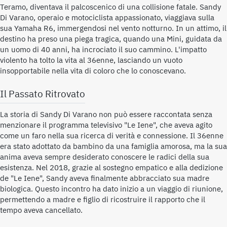
Teramo, diventava il palcoscenico di una collisione fatale. Sandy
Di Varano, operaio e motociclista appassionato, viaggiava sulla
sua Yamaha R6, immergendosi nel vento notturno. In un attimo, il
destino ha preso una piega tragica, quando una Mini, guidata da
un uomo di 40 anni, ha incrociato il suo cammino. L'impatto
violento ha tolto la vita al 36enne, lasciando un vuoto
insopportabile nella vita di coloro che lo conoscevano.
Il Passato Ritrovato
La storia di Sandy Di Varano non può essere raccontata senza
menzionare il programma televisivo "Le Iene", che aveva agito
come un faro nella sua ricerca di verità e connessione. Il 36enne
era stato adottato da bambino da una famiglia amorosa, ma la sua
anima aveva sempre desiderato conoscere le radici della sua
esistenza. Nel 2018, grazie al sostegno empatico e alla dedizione
de "Le Iene", Sandy aveva finalmente abbracciato sua madre
biologica. Questo incontro ha dato inizio a un viaggio di riunione,
permettendo a madre e figlio di ricostruire il rapporto che il
tempo aveva cancellato.