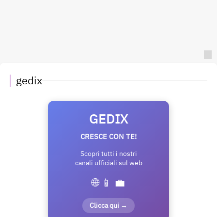
gedix
GEDIX
CRESCE CON TE!
Scopri tutti i nostri
canali ufficiali sul web
🌐 📱 💼
Clicca qui →