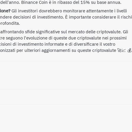
 dell'anno. Binance Coin è in ribasso del 15% su base annua.
zione?
Gli investitori dovrebbero monitorare attentamente i livelli
endere decisioni di investimento. È importante considerare il risch
profondita.
frontando sfide significative sul mercato delle criptovalute. Gli
tre seguono l'evoluzione di queste due criptovalute nei prossimi
sioni di investimento informate e di diversificare il vostro
ntonizzati per ulteriori aggiornamenti su queste criptovalute 🚀📈 💰