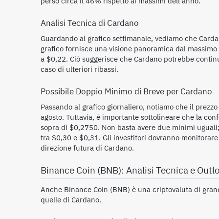
perso circa il 46% rispetto ai massimi dell'anno.
Analisi Tecnica di Cardano
Guardando al grafico settimanale, vediamo che Carda
grafico fornisce una visione panoramica dal massimo di
a $0,22. Ciò suggerisce che Cardano potrebbe continu
caso di ulteriori ribassi.
Possibile Doppio Minimo di Breve per Cardano
Passando al grafico giornaliero, notiamo che il prez
agosto. Tuttavia, è importante sottolineare che la conf
sopra di $0,2750. Non basta avere due minimi uguali;
tra $0,30 e $0,31. Gli investitori dovranno monitorar
direzione futura di Cardano.
Binance Coin (BNB): Analisi Tecnica e Outl
Anche Binance Coin (BNB) è una criptovaluta di grand
quelle di Cardano.