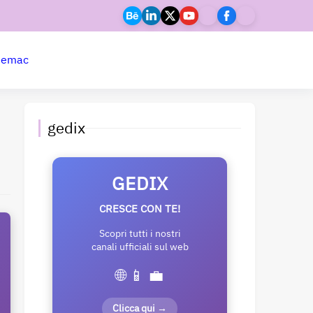
ne
mac
gedix
GEDIX
CRESCE CON TE!
Scopri tutti i nostri
canali ufficiali sul web
🌐 📱 💼
Clicca qui →