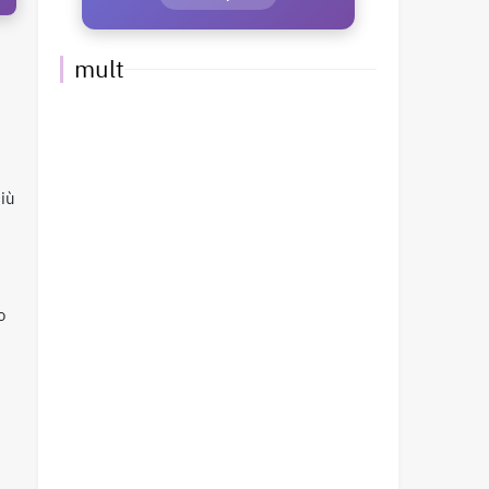
mult
più
o