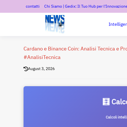
contatti
Chi Siamo | Gedix: Il Tuo Hub per l'Innovazione
Intellige
Cardano e Binance Coin: Analisi Tecnica e P
#AnalisiTecnica
August 3, 2026
🧮 Calc
Calcoli intel