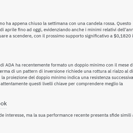
no ha appena chiuso la settimana con una candela rossa. Questo
 aprile fino ad oggi, evidenziando anche i minimi relativi dell'an
are a scendere, con il prossimo supporto significativo a $0,1820 
zo di ADA ha recentemente formato un doppio minimo con il mese d
erma di un pattern di inversione richiede una rottura al rialzo al d
 la proiezione del doppio minimo indica una resistenza successiv
e attentamente questi livelli chiave per comprendere meglio la
ook
e interesse, ma la sua performance recente presenta sfide simili 