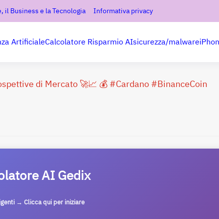
, il Business e la Tecnologia
Informativa privacy
nza Artificiale
Calcolatore Risparmio AI
sicurezza/malware
iPho
rospettive di Mercato 🚀📈 💰 #Cardano #BinanceCoin
olatore AI Gedix
ligenti → Clicca qui per iniziare