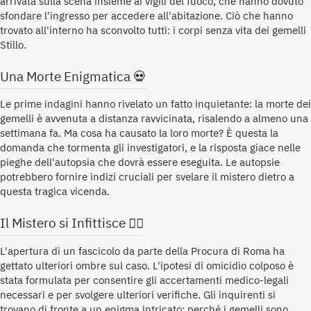
arrivata sulla scena insieme ai vigili del fuoco, che hanno dovuto
sfondare l'ingresso per accedere all'abitazione. Ciò che hanno
trovato all'interno ha sconvolto tutti: i corpi senza vita dei gemelli
Stillo.
Una Morte Enigmatica 💀
Le prime indagini hanno rivelato un fatto inquietante: la morte dei
gemelli è avvenuta a distanza ravvicinata, risalendo a almeno una
settimana fa. Ma cosa ha causato la loro morte? È questa la
domanda che tormenta gli investigatori, e la risposta giace nelle
pieghe dell'autopsia che dovrà essere eseguita. Le autopsie
potrebbero fornire indizi cruciali per svelare il mistero dietro a
questa tragica vicenda.
Il Mistero si Infittisce 🕵️‍♂️
L'apertura di un fascicolo da parte della Procura di Roma ha
gettato ulteriori ombre sul caso. L'ipotesi di omicidio colposo è
stata formulata per consentire gli accertamenti medico-legali
necessari e per svolgere ulteriori verifiche. Gli inquirenti si
trovano di fronte a un enigma intricato: perché i gemelli sono