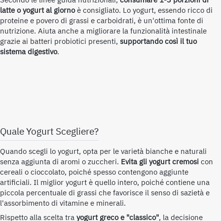
Secondo le linee guida nutrizionali,
consumare 1-3 porzioni di
latte o yogurt al giorno
è consigliato. Lo yogurt, essendo ricco di
proteine e povero di grassi e carboidrati, è un'ottima fonte di
nutrizione. Aiuta anche a migliorare la funzionalità intestinale
grazie ai batteri probiotici presenti,
supportando così il tuo
sistema digestivo
.
Quale
Yogurt
Scegliere?
Quando scegli lo yogurt, opta per le varietà bianche e naturali
senza aggiunta di aromi o zuccheri.
Evita gli yogurt cremosi
con
cereali o cioccolato, poiché spesso contengono aggiunte
artificiali. Il miglior yogurt è quello intero, poiché contiene una
piccola percentuale di grassi che favorisce il senso di sazietà e
l'assorbimento di vitamine e minerali.
Rispetto alla scelta tra
yogurt greco e "classico"
, la decisione