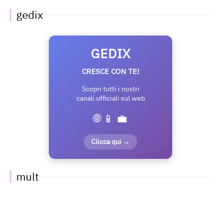
gedix
GEDIX
CRESCE CON TE!
Scopri tutti i nostri
canali ufficiali sul web
🌐 📱 💼
Clicca qui →
mult