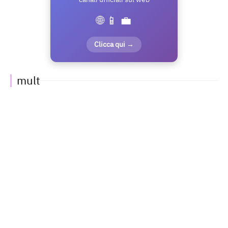
🌐 📱 💼
Clicca qui →
mult