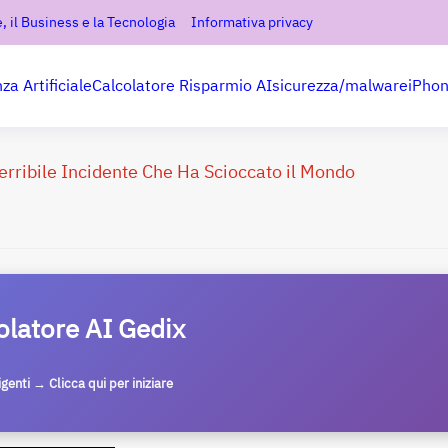
, il Business e la Tecnologia
Informativa privacy
nza Artificiale
Calcolatore Risparmio AI
sicurezza/malware
iPho
erribile Incidente Che Ha Scioccato il Mondo
olatore AI Gedix
ligenti → Clicca qui per iniziare