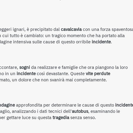
eggeri ignari, è precipitato dal
cavalcavia
con una forza spaventos
in cui tutto è cambiato: un tragico momento che ha portato alla
gine intensiva sulle cause di questo orribile
incidente
.
accontare,
sogni
da realizzare e famiglie che ora piangono la loro
ino in un
incidente
così devastante. Queste
vite perdute
lmato, un dolore che non svanirà mai completamente.
ndagine
approfondita per determinare le cause di questo
incident
lio, analizzando i dati tecnici dell'
autobus
, esaminando le
er gettare luce su questa
tragedia
senza senso.