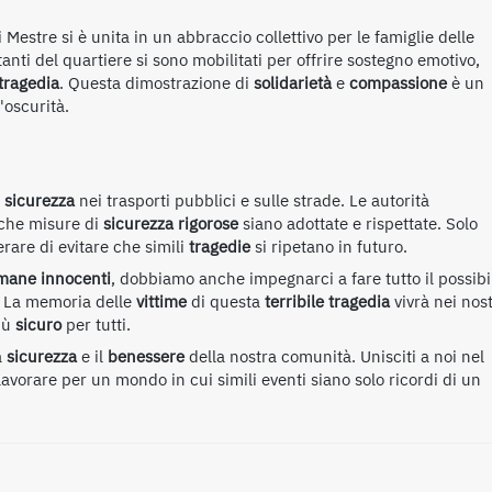
Mestre si è unita in un abbraccio collettivo per le famiglie delle
bitanti del quartiere si sono mobilitati per offrire sostegno emotivo,
tragedia
. Questa dimostrazione di
solidarietà
e
compassione
è un
'oscurità.
a
sicurezza
nei trasporti pubblici e sulle strade. Le autorità
 che misure di
sicurezza rigorose
siano adottate e rispettate. Solo
are di evitare che simili
tragedie
si ripetano in futuro.
umane innocenti
, dobbiamo anche impegnarci a fare tutto il possibi
La memoria delle
vittime
di questa
terribile tragedia
vivrà nei nost
più
sicuro
per tutti.
a
sicurezza
e il
benessere
della nostra comunità. Unisciti a noi nel
lavorare per un mondo in cui simili eventi siano solo ricordi di un