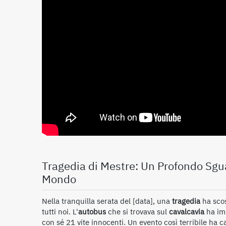
Tragedia di Mestre: Un Profondo Sgua
Mondo
Nella tranquilla serata del [data], una
tragedia
ha scos
tutti noi. L'
autobus
che si trovava sul
cavalcavia
ha imp
con sé 21 vite innocenti. Un evento così terribile ha c