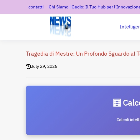
contatti
Chi Siamo | Gedix: Il Tuo Hub per l'Innovazione
Intellige
Tragedia di Mestre: Un Profondo Sguardo al T
July 29, 2026
🧮 Calc
Calcoli intel