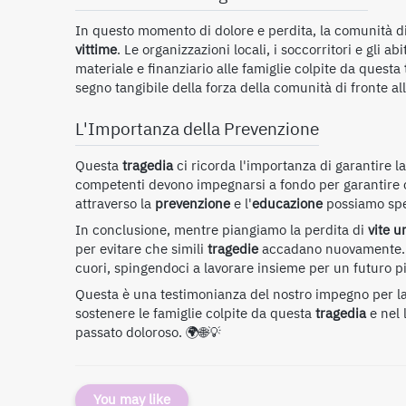
In questo momento di dolore e perdita, la comunità di 
vittime
. Le organizzazioni locali, i soccorritori e gli a
materiale e finanziario alle famiglie colpite da questa
segno tangibile della forza della comunità di fronte all
L'Importanza della Prevenzione
Questa
tragedia
ci ricorda l'importanza di garantire l
competenti devono impegnarsi a fondo per garantire
attraverso la
prevenzione
e l'
educazione
possiamo sper
In conclusione, mentre piangiamo la perdita di
vite 
per evitare che simili
tragedie
accadano nuovamente. 
cuori, spingendoci a lavorare insieme per un futuro 
Questa è una testimonianza del nostro impegno per l
sostenere le famiglie colpite da questa
tragedia
e nel 
passato doloroso.
🌍🌐💡
You may like