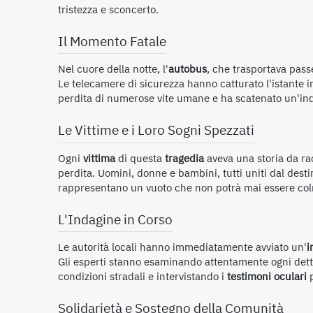
tristezza e sconcerto.
Il Momento Fatale
Nel cuore della notte, l'
autobus
, che trasportava pass
Le telecamere di sicurezza hanno catturato l'istante 
perdita di numerose vite umane e ha scatenato un'inda
Le Vittime e i Loro Sogni Spezzati
Ogni
vittima
di questa
tragedia
aveva una storia da r
perdita. Uomini, donne e bambini, tutti uniti dal dest
rappresentano un vuoto che non potrà mai essere co
L'Indagine in Corso
Le autorità locali hanno immediatamente avviato un'
i
Gli esperti stanno esaminando attentamente ogni dettag
condizioni stradali e intervistando i
testimoni oculari
p
Solidarietà e Sostegno della Comunità