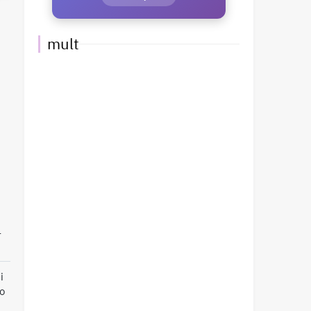
mult
l
i
do