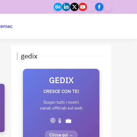
ne
mac
gedix
GEDIX
CRESCE CON TE!
Scopri tutti i nostri
canali ufficiali sul web
🌐 📱 💼
Clicca qui →