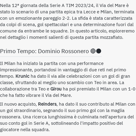
Nella 12ª giornata della Serie A TIM 2023/24, il Via del Mare è
stato lo scenario di una partita epica tra Lecce e Milan, terminata
con un emozionante pareggio 2-2. La sfida è stata caratterizzata
da colpi di scena, gol spettacolari e una determinazione fuori dal
comune da entrambe le squadre. In questo articolo, esploreremo
nel dettaglio i momenti salienti di questa partita mozzafiato.
Primo Tempo: Dominio Rossonero 🔴⚫
Il Milan ha iniziato la partita con una performance
impressionante, portandosi in vantaggio di due reti nel primo
tempo.
Krunic
ha dato il via alle celebrazioni con un gol di gran
classe, sfruttando al meglio uno scambio con Teo in area. La
collaborazione tra Teo e
Girou
ha poi premiato il Milan con un 1-0
che ha fatto vibrare il Via del Mare.
Il nuovo acquisto,
Reinders
, ha dato il suo contributo al Milan con
un gol straordinario, segnando il suo primo gol con la maglia
rossonera. Una ricerca lunghissima è culminata nell'apertura del
suo conto gol in Serie A, sottolineando l'impatto positivo del
giocatore nella squadra.