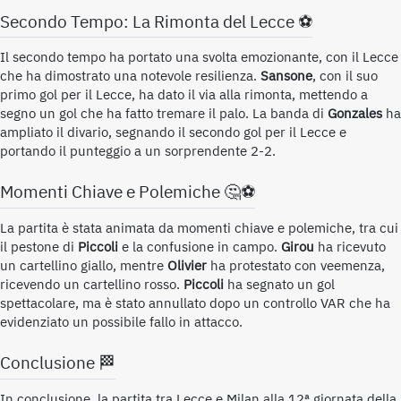
Secondo Tempo: La Rimonta del Lecce ⚽
Il secondo tempo ha portato una svolta emozionante, con il Lecce
che ha dimostrato una notevole resilienza.
Sansone
, con il suo
primo gol per il Lecce, ha dato il via alla rimonta, mettendo a
segno un gol che ha fatto tremare il palo. La banda di
Gonzales
ha
ampliato il divario, segnando il secondo gol per il Lecce e
portando il punteggio a un sorprendente 2-2.
Momenti Chiave e Polemiche 🤔⚽
La partita è stata animata da momenti chiave e polemiche, tra cui
il pestone di
Piccoli
e la confusione in campo.
Girou
ha ricevuto
un cartellino giallo, mentre
Olivier
ha protestato con veemenza,
ricevendo un cartellino rosso.
Piccoli
ha segnato un gol
spettacolare, ma è stato annullato dopo un controllo VAR che ha
evidenziato un possibile fallo in attacco.
Conclusione 🏁
In conclusione, la partita tra Lecce e Milan alla 12ª giornata della