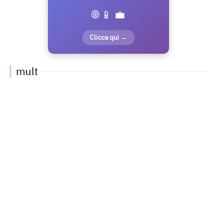
🌐 📱 💼
Clicca qui →
mult