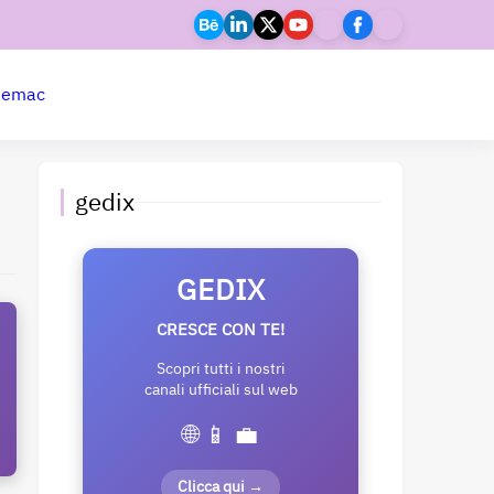
ne
mac
gedix
GEDIX
CRESCE CON TE!
Scopri tutti i nostri
canali ufficiali sul web
🌐 📱 💼
Clicca qui →