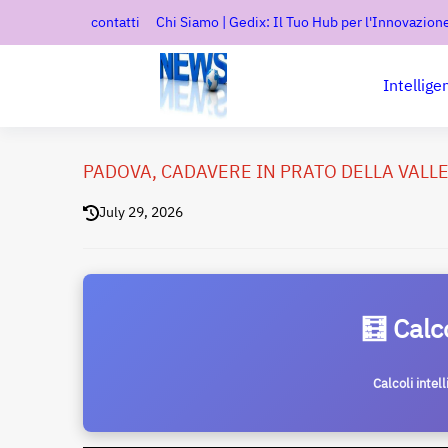
contatti
Chi Siamo | Gedix: Il Tuo Hub per l'Innovazione
Intellige
PADOVA, CADAVERE IN PRATO DELLA VALLE 
July 29, 2026
🧮 Calc
Calcoli intel