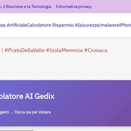
, il Business e la Tecnologia
Informativa privacy
nza Artificiale
Calcolatore Risparmio AI
sicurezza/malware
iPho
| #PratoDellaValle #IsolaMemmia #Cronaca
olatore AI Gedix
ligenti → Clicca qui per iniziare