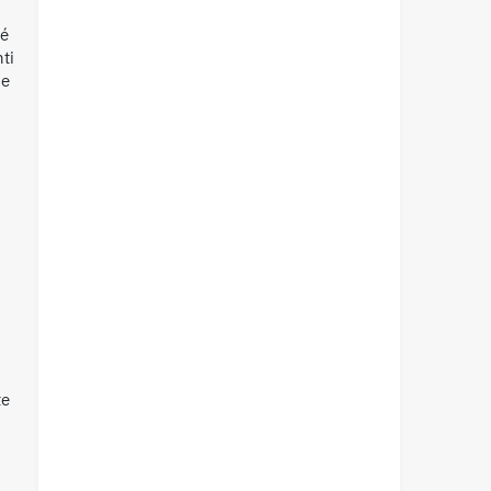
hé
ti
 e
te