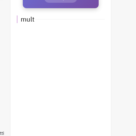
mult
tti