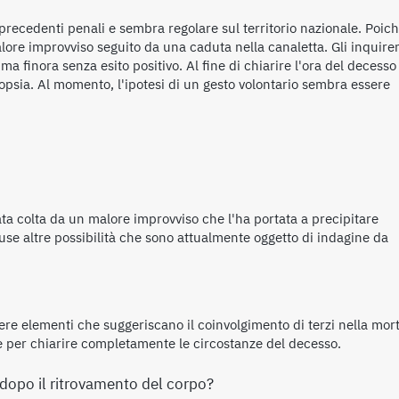
recedenti penali e sembra regolare sul territorio nazionale. Poic
malore improvviso seguito da una caduta nella canaletta. Gli inquiren
 ma finora senza esito positivo. Al fine di chiarire l'ora del decesso
opsia. Al momento, l'ipotesi di un gesto volontario sembra essere
ata colta da un malore improvviso che l'ha portata a precipitare
use altre possibilità che sono attualmente oggetto di indagine da
ere elementi che suggeriscano il coinvolgimento di terzi nella mor
te per chiarire completamente le circostanze del decesso.
à dopo il ritrovamento del corpo?