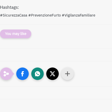
Hashtags:
#SicurezzaCasa #PrevenzioneFurto #VigilanzaFamiliare
You may like