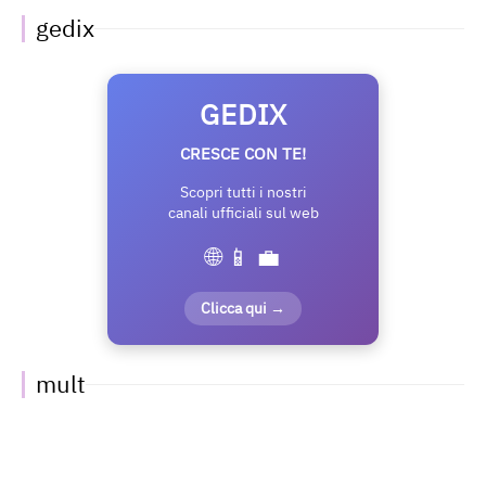
gedix
GEDIX
CRESCE CON TE!
Scopri tutti i nostri
canali ufficiali sul web
🌐 📱 💼
Clicca qui →
mult