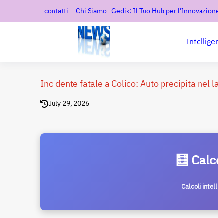
contatti
Chi Siamo | Gedix: Il Tuo Hub per l'Innovazione
Intellige
Incidente fatale a Colico: Auto precipita nel 
July 29, 2026
🧮 Calc
Calcoli intel