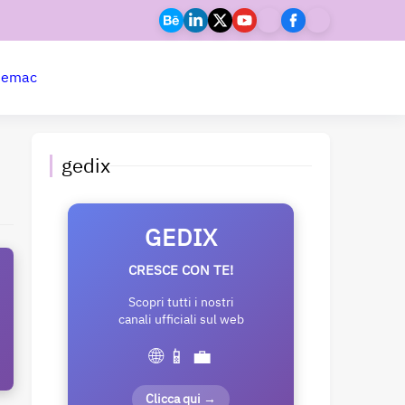
ne
mac
gedix
GEDIX
CRESCE CON TE!
Scopri tutti i nostri
canali ufficiali sul web
🌐 📱 💼
Clicca qui →