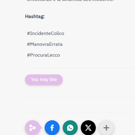
Hashtag:
#IncidenteColico
#ManovraErrata
#ProcuraLecco
You may like