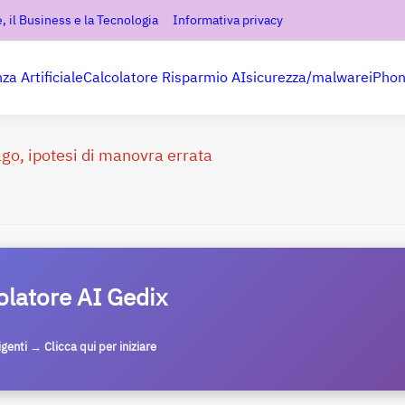
, il Business e la Tecnologia
Informativa privacy
nza Artificiale
Calcolatore Risparmio AI
sicurezza/malware
iPho
lago, ipotesi di manovra errata
olatore AI Gedix
ligenti → Clicca qui per iniziare