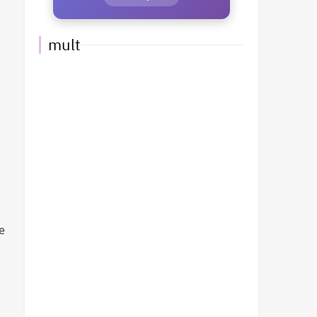
mult
e