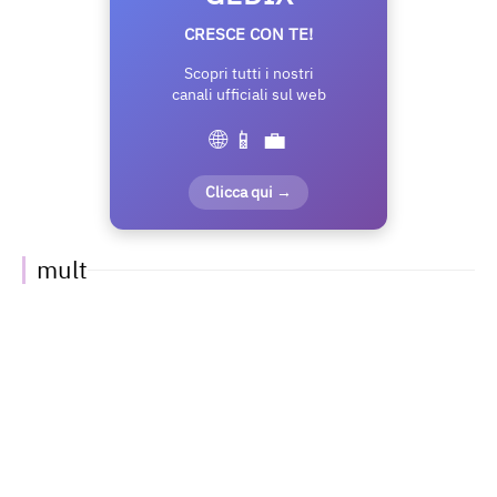
CRESCE CON TE!
Scopri tutti i nostri
canali ufficiali sul web
🌐 📱 💼
Clicca qui →
mult