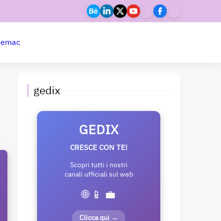
ne
mac
gedix
GEDIX
CRESCE CON TE!
Scopri tutti i nostri
canali ufficiali sul web
🌐 📱 💼
Clicca qui →