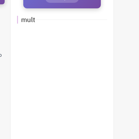
mult
o