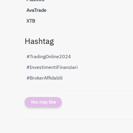
AvaTrade
XTB
Hashtag
#TradingOnline2024
#InvestimentiFinanziari
#BrokerAffidabili
You may like