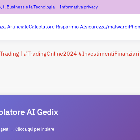
, il Business e la Tecnologia
Informativa privacy
nza Artificiale
Calcolatore Risparmio AI
sicurezza/malware
iPho
l Trading | #TradingOnline2024 #InvestimentiFinanziari
olatore AI Gedix
ligenti → Clicca qui per iniziare