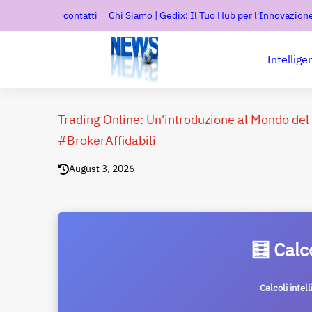
contatti
Chi Siamo | Gedix: Il Tuo Hub per l'Innovazione
Intellige
Trading Online: Un'introduzione al Mondo de
#BrokerAffidabili
August 3, 2026
🧮 Calc
Calcoli intel