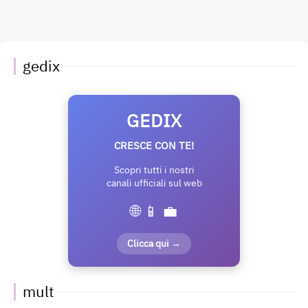
gedix
GEDIX
CRESCE CON TE!
Scopri tutti i nostri
canali ufficiali sul web
🌐 📱 💼
Clicca qui →
mult