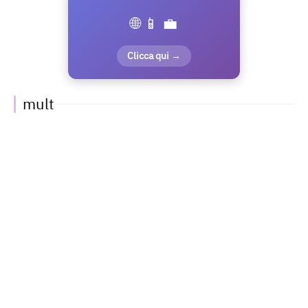
🌐 📱 💼
Clicca qui →
mult