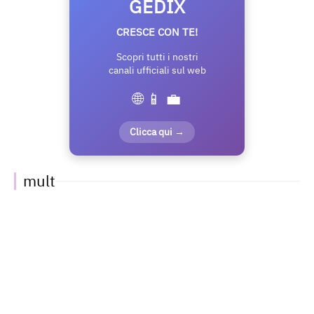
GEDIX
CRESCE CON TE!
Scopri tutti i nostri
canali ufficiali sul web
🌐 📱 💼
Clicca qui →
mult