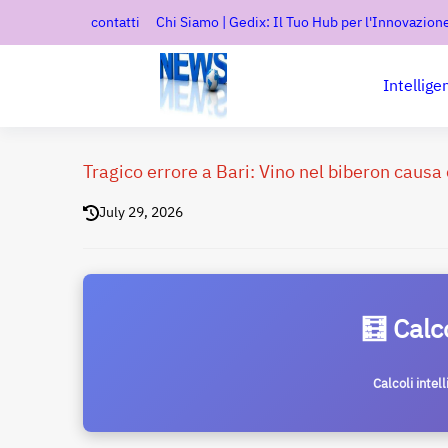
contatti
Chi Siamo | Gedix: Il Tuo Hub per l'Innovazione
Intellige
Tragico errore a Bari: Vino nel biberon causa
July 29, 2026
🧮 Calc
Calcoli intel