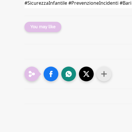
#SicurezzaInfantile #PrevenzioneIncidenti #Bar
You may like