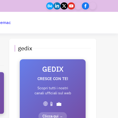
ne
mac
gedix
GEDIX
CRESCE CON TE!
Scopri tutti i nostri
canali ufficiali sul web
🌐 📱 💼
Clicca qui →