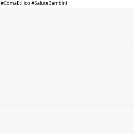
i #ComaEtilico #SaluteBambini