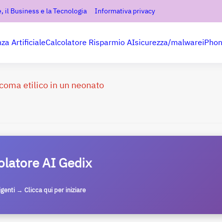
, il Business e la Tecnologia
Informativa privacy
nza Artificiale
Calcolatore Risparmio AI
sicurezza/malware
iPho
 coma etilico in un neonato
olatore AI Gedix
ligenti → Clicca qui per iniziare