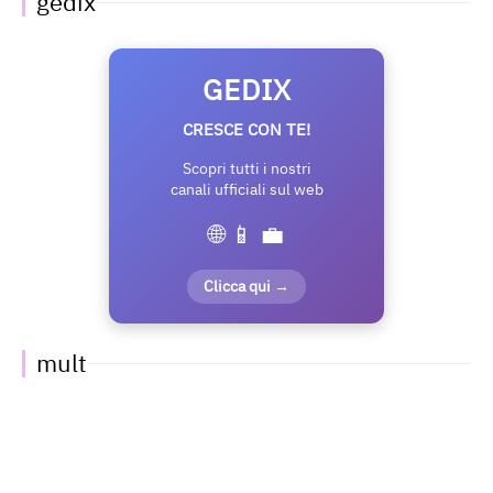
gedix
GEDIX
CRESCE CON TE!
Scopri tutti i nostri
canali ufficiali sul web
🌐 📱 💼
Clicca qui →
mult