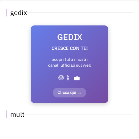
gedix
GEDIX
CRESCE CON TE!
Scopri tutti i nostri
canali ufficiali sul web
🌐 📱 💼
Clicca qui →
mult