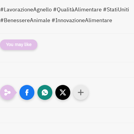
#LavorazioneAgnello #QualitàAlimentare #StatiUniti
#BenessereAnimale #InnovazioneAlimentare
You may like