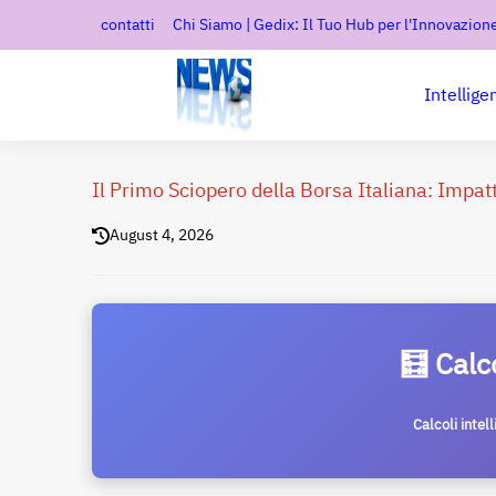
contatti
Chi Siamo | Gedix: Il Tuo Hub per l'Innovazione
Intellige
Il Primo Sciopero della Borsa Italiana: Impatt
August 4, 2026
🧮 Calc
Calcoli intel