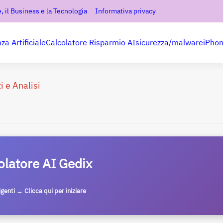
, il Business e la Tecnologia
Informativa privacy
nza Artificiale
Calcolatore Risparmio AI
sicurezza/malware
iPho
i e Analisi
olatore AI Gedix
ligenti → Clicca qui per iniziare