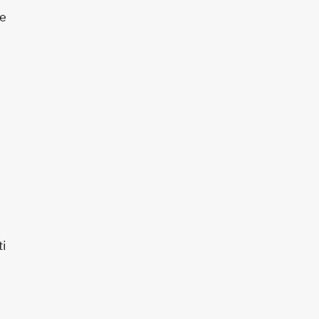
te
ti