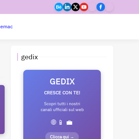
ne
mac
gedix
GEDIX
CRESCE CON TE!
Scopri tutti i nostri
canali ufficiali sul web
🌐 📱 💼
Clicca qui →