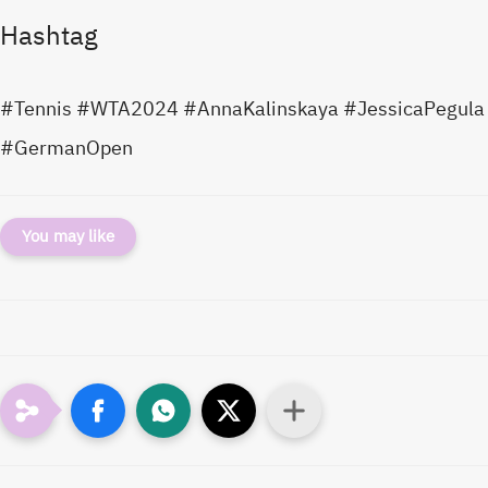
Hashtag
#Tennis #WTA2024 #AnnaKalinskaya #JessicaPegula
#GermanOpen
You may like