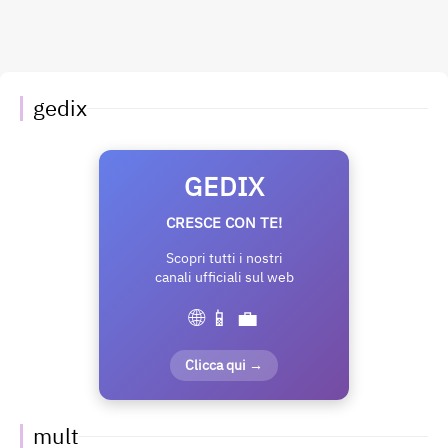
gedix
GEDIX
CRESCE CON TE!
Scopri tutti i nostri
canali ufficiali sul web
🌐 📱 💼
Clicca qui →
mult