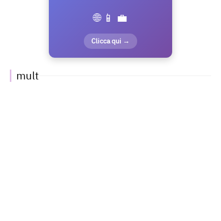
🌐 📱 💼
Clicca qui →
mult