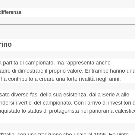
differenza
rino
a partita di campionato, ma rappresenta anche
uadre di dimostrare il proprio valore. Entrambe hanno un
 ha contribuito a creare una forte rivalità negli anni.
ato diverse fasi della sua esistenza, dalla Serie A alle
ersi i vertici del campionato. Con l'arrivo di investitori d
onquistato lo status di protagonista nel panorama calcistic
 d'Italia, con una tradizione che risale al 1906. Ha vinto