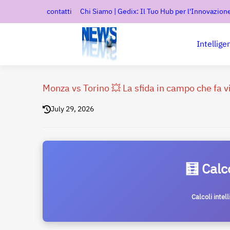
contatti
Chi Siamo | Gedix: Il Tuo Hub per l'Innovazione
Intellige
Monza vs Torino 💥 La sfida in campo che fa vib
July 29, 2026
🧮 Calc
Calcoli intel