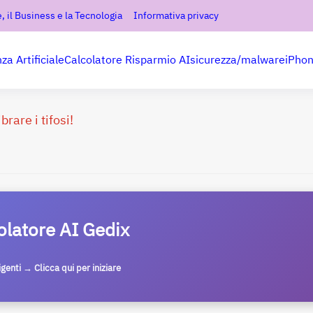
, il Business e la Tecnologia
Informativa privacy
nza Artificiale
Calcolatore Risparmio AI
sicurezza/malware
iPho
rare i tifosi!
olatore AI Gedix
ligenti → Clicca qui per iniziare