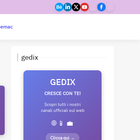
ne
mac
gedix
GEDIX
CRESCE CON TE!
Scopri tutti i nostri
canali ufficiali sul web
🌐 📱 💼
Clicca qui →