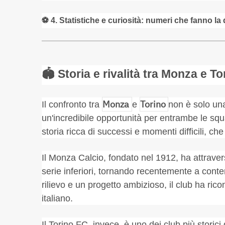
⚽
4. Statistiche e curiosità: numeri che fanno la 
🏟️
Storia e rivalità tra Monza e To
Monza
Torino
Il confronto tra
e
non è solo un
un'incredibile opportunità per entrambe le sq
storia ricca di successi e momenti difficili, che
Il Monza Calcio, fondato nel 1912, ha attravers
serie inferiori, tornando recentemente a contend
rilievo e un progetto ambizioso, il club ha ric
italiano.
Il Torino FC, invece, è uno dei club più storici