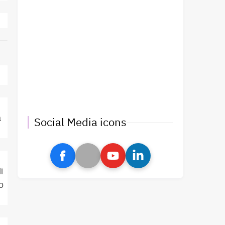
a
Social Media icons
i
o