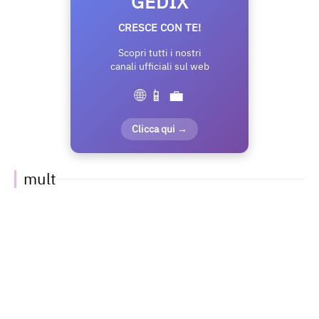
GEDIX
CRESCE CON TE!
Scopri tutti i nostri
canali ufficiali sul web
🌐 📱 💼
Clicca qui →
mult