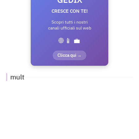
GEDIX
CRESCE CON TE!
Scopri tutti i nostri
canali ufficiali sul web
🌐 📱 💼
Clicca qui →
mult